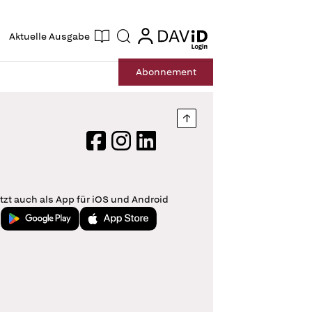
ogin
login
Aktuelle Ausgabe
Suche
Abo
nnement
Nach oben springen
Facebook
Instagram
LinkedIn
tzt auch als App für iOS und Android
Jetzt bei Google Play
Laden im App Store