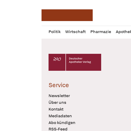
Deutsche Apotheker Ze
Profil
Daz
Politik
Wirtschaft
Pharmazie
Apothe
öffnen
Pur
Abo
öffnen
Deutscher Apotheker Verlag Logo
Service
Newsletter
Über uns
Kontakt
Mediadaten
Abo kündigen
RSS-Feed