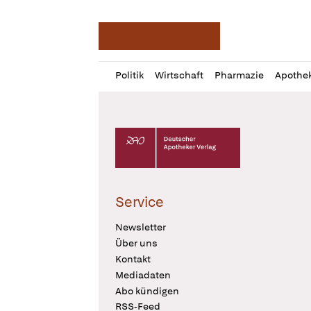
Deutsche Apotheker Ze
Profil
Daz
Politik
Wirtschaft
Pharmazie
Apothe
öffnen
Pur
Abo
öffnen
Deutscher Apotheker Verlag Logo
Service
Newsletter
Über uns
Kontakt
Mediadaten
Abo kündigen
RSS-Feed