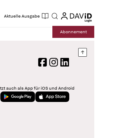
ogin
login
Aktuelle Ausgabe
Suche
Abo
nnement
Nach oben springen
Facebook
Instagram
LinkedIn
tzt auch als App für iOS und Android
Jetzt bei Google Play
Laden im App Store