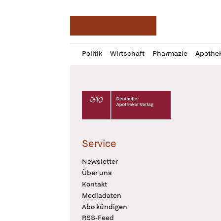
Deutsche Apotheker Ze
Profil
Daz
Politik
Wirtschaft
Pharmazie
Apothe
öffnen
Pur
Abo
öffnen
Deutscher Apotheker Verlag Logo
Service
Newsletter
Über uns
Kontakt
Mediadaten
Abo kündigen
RSS-Feed