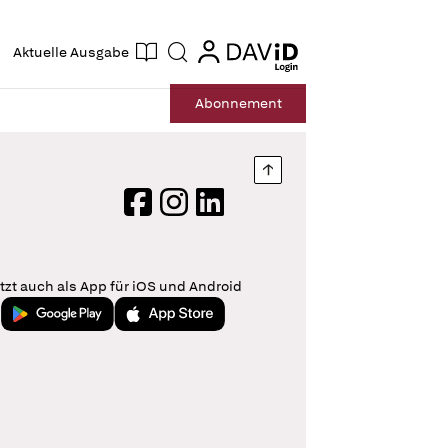
ogin
login
Aktuelle Ausgabe
Suche
Abo
nnement
Nach oben springen
Facebook
Instagram
LinkedIn
tzt auch als App für iOS und Android
Jetzt bei Google Play
Laden im App Store