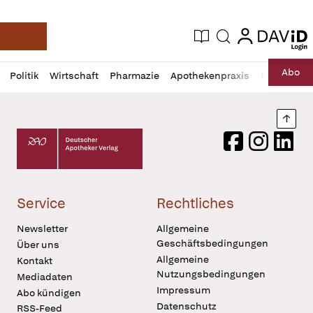
login
login
Aktuelle Ausgabe
Suche
Deutsche Apotheker Zeitung
Profil
Daz
Abo
Politik
Wirtschaft
Pharmazie
Apothekenpraxis
Recht
Sp
öffnen
Pur
Abo
öffnen
Nach
Deutscher Apotheker Verlag Logo
Facebook
Instagram
LinkedI
Service
Rechtliches
Newsletter
Allgemeine
Geschäftsbedingungen
Über uns
Allgemeine
Kontakt
Nutzungsbedingungen
Mediadaten
Impressum
Abo kündigen
Datenschutz
RSS-Feed