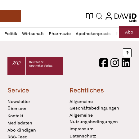
login
login
Aktuelle Ausgabe
Suche
Deutsche Apotheker Zeitung
Profil
Daz
Abo
Politik
Wirtschaft
Pharmazie
Apothekenpraxis
Recht
Sp
öffnen
Pur
Abo
öffnen
Nach
Deutscher Apotheker Verlag Logo
Facebook
Instagram
LinkedI
Service
Rechtliches
Newsletter
Allgemeine
Geschäftsbedingungen
Über uns
Allgemeine
Kontakt
Nutzungsbedingungen
Mediadaten
Impressum
Abo kündigen
Datenschutz
RSS-Feed