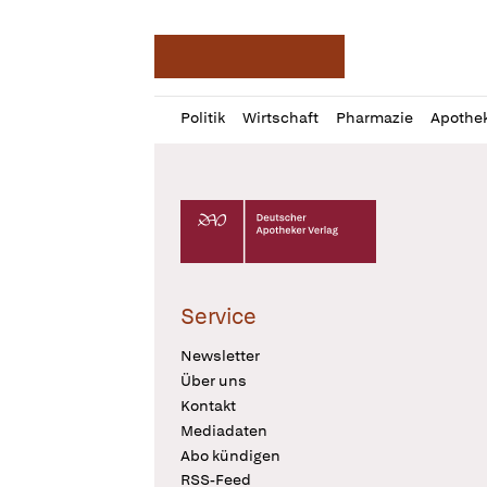
Deutsche Apotheker Ze
Profil
Daz
Politik
Wirtschaft
Pharmazie
Apothe
öffnen
Pur
Abo
öffnen
Deutscher Apotheker Verlag Logo
Service
Newsletter
Über uns
Kontakt
Mediadaten
Abo kündigen
RSS-Feed