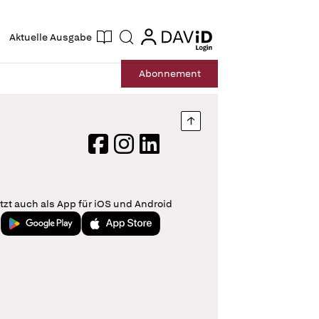
ogin
login
Aktuelle Ausgabe
Suche
Abo
nnement
Nach oben springen
Facebook
Instagram
LinkedIn
tzt auch als App für iOS und Android
Jetzt bei Google Play
Laden im App Store