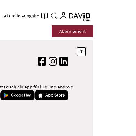
ogin
login
Aktuelle Ausgabe
Suche
Abo
nnement
Nach oben springen
Facebook
Instagram
LinkedIn
tzt auch als App für iOS und Android
Jetzt bei Google Play
Laden im App Store