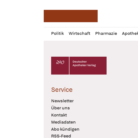
Deutsche Apotheker Ze
Profil
Daz
Politik
Wirtschaft
Pharmazie
Apothe
öffnen
Pur
Abo
öffnen
Deutscher Apotheker Verlag Logo
Service
Newsletter
Über uns
Kontakt
Mediadaten
Abo kündigen
RSS-Feed