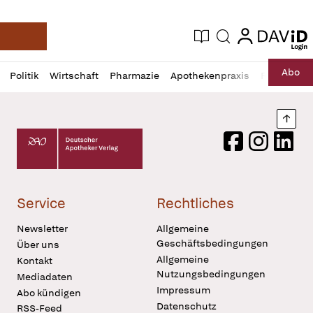
login
login
Aktuelle Ausgabe
Suche
Deutsche Apotheker Zeitung
Profil
Daz
Abo
Politik
Wirtschaft
Pharmazie
Apothekenpraxis
Recht
Sp
öffnen
Pur
Abo
öffnen
Nach
Deutscher Apotheker Verlag Logo
Facebook
Instagram
LinkedI
Service
Rechtliches
Newsletter
Allgemeine
Geschäftsbedingungen
Über uns
Allgemeine
Kontakt
Nutzungsbedingungen
Mediadaten
Impressum
Abo kündigen
Datenschutz
RSS-Feed