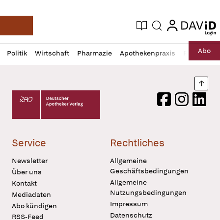
login
login
Aktuelle Ausgabe
Suche
Deutsche Apotheker Zeitung
Profil
Daz
Abo
Politik
Wirtschaft
Pharmazie
Apothekenpraxis
Recht
Sp
öffnen
Pur
Abo
öffnen
Nach
Deutscher Apotheker Verlag Logo
Facebook
Instagram
LinkedI
Service
Rechtliches
Newsletter
Allgemeine
Geschäftsbedingungen
Über uns
Allgemeine
Kontakt
Nutzungsbedingungen
Mediadaten
Impressum
Abo kündigen
Datenschutz
RSS-Feed