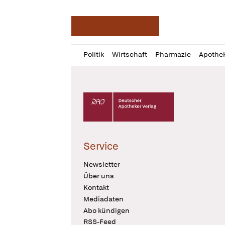
Deutsche Apotheker Ze
Profil
Daz
Politik
Wirtschaft
Pharmazie
Apothe
öffnen
Pur
Abo
öffnen
Deutscher Apotheker Verlag Logo
Service
Newsletter
Über uns
Kontakt
Mediadaten
Abo kündigen
RSS-Feed