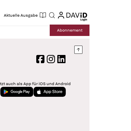
ogin
login
Aktuelle Ausgabe
Suche
Abo
nnement
Nach oben springen
Facebook
Instagram
LinkedIn
tzt auch als App für iOS und Android
Jetzt bei Google Play
Laden im App Store