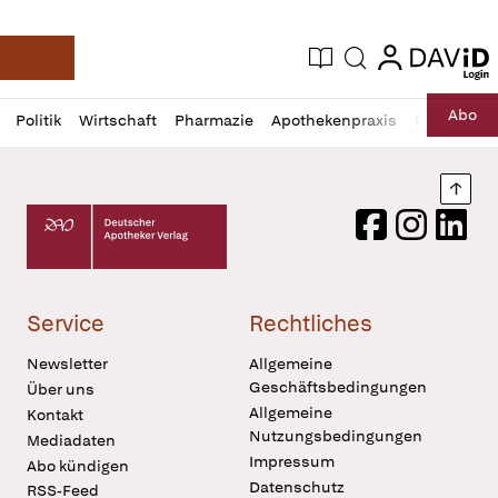
login
login
Aktuelle Ausgabe
Suche
Deutsche Apotheker Zeitung
Profil
Daz
Abo
Politik
Wirtschaft
Pharmazie
Apothekenpraxis
Recht
Sp
öffnen
Pur
Abo
öffnen
Nach
Deutscher Apotheker Verlag Logo
Facebook
Instagram
LinkedI
Service
Rechtliches
Newsletter
Allgemeine
Geschäftsbedingungen
Über uns
Allgemeine
Kontakt
Nutzungsbedingungen
Mediadaten
Impressum
Abo kündigen
Datenschutz
RSS-Feed