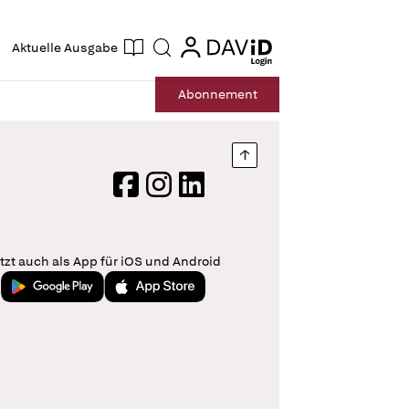
ogin
login
Aktuelle Ausgabe
Suche
Abo
nnement
Nach oben springen
Facebook
Instagram
LinkedIn
tzt auch als App für iOS und Android
Jetzt bei Google Play
Laden im App Store