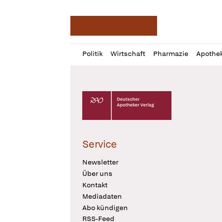
Deutsche Apotheker Ze
Profil
Daz
Politik
Wirtschaft
Pharmazie
Apothe
öffnen
Pur
Abo
öffnen
Deutscher Apotheker Verlag Logo
Service
Newsletter
Über uns
Kontakt
Mediadaten
Abo kündigen
RSS-Feed