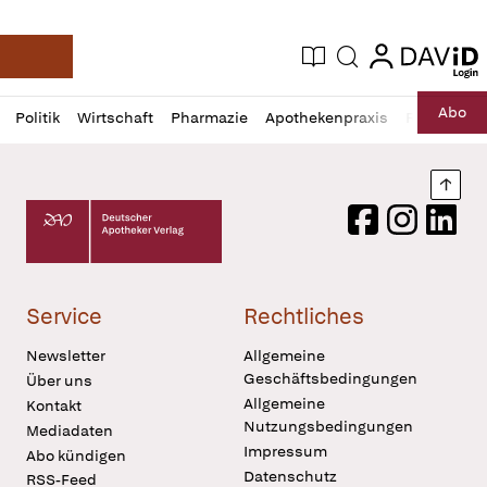
login
login
Aktuelle Ausgabe
Suche
Deutsche Apotheker Zeitung
Profil
Daz
Abo
Politik
Wirtschaft
Pharmazie
Apothekenpraxis
Recht
Sp
öffnen
Pur
Abo
öffnen
Nach
Deutscher Apotheker Verlag Logo
Facebook
Instagram
LinkedI
Service
Rechtliches
Newsletter
Allgemeine
Geschäftsbedingungen
Über uns
Allgemeine
Kontakt
Nutzungsbedingungen
Mediadaten
Impressum
Abo kündigen
Datenschutz
RSS-Feed