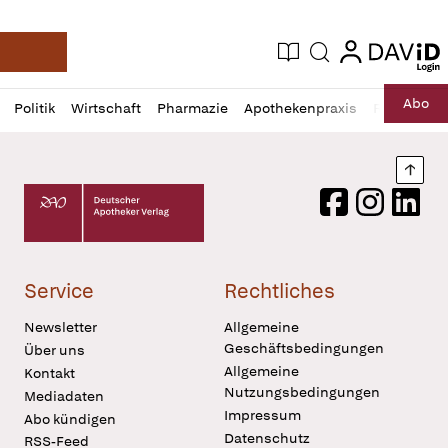
login
login
Aktuelle Ausgabe
Suche
Deutsche Apotheker Zeitung
Profil
Daz
Abo
Politik
Wirtschaft
Pharmazie
Apothekenpraxis
Recht
Sp
öffnen
Pur
Abo
öffnen
Nach
Deutscher Apotheker Verlag Logo
Facebook
Instagram
LinkedI
Service
Rechtliches
Newsletter
Allgemeine
Geschäftsbedingungen
Über uns
Allgemeine
Kontakt
Nutzungsbedingungen
Mediadaten
Impressum
Abo kündigen
Datenschutz
RSS-Feed