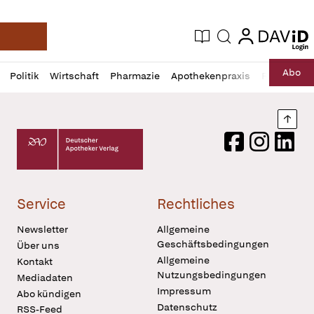
login
login
Aktuelle Ausgabe
Suche
Deutsche Apotheker Zeitung
Profil
Daz
Abo
Politik
Wirtschaft
Pharmazie
Apothekenpraxis
Recht
Sp
öffnen
Pur
Abo
öffnen
Nach
Deutscher Apotheker Verlag Logo
Facebook
Instagram
LinkedI
Service
Rechtliches
Newsletter
Allgemeine
Geschäftsbedingungen
Über uns
Allgemeine
Kontakt
Nutzungsbedingungen
Mediadaten
Impressum
Abo kündigen
Datenschutz
RSS-Feed