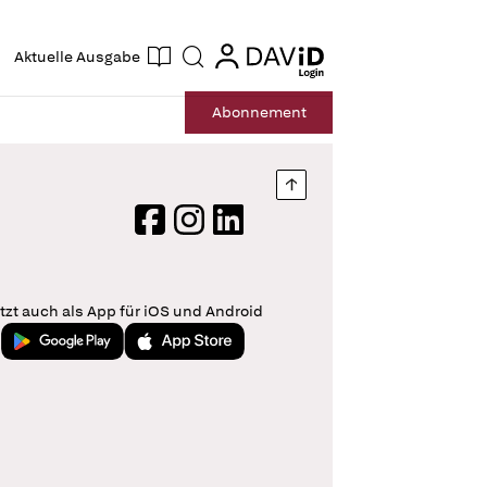
ogin
login
Aktuelle Ausgabe
Suche
Abo
nnement
Nach oben springen
Facebook
Instagram
LinkedIn
tzt auch als App für iOS und Android
Jetzt bei Google Play
Laden im App Store