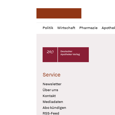
Deutsche Apotheker Ze
Profil
Daz
Politik
Wirtschaft
Pharmazie
Apothe
öffnen
Pur
Abo
öffnen
Deutscher Apotheker Verlag Logo
Service
Newsletter
Über uns
Kontakt
Mediadaten
Abo kündigen
RSS-Feed