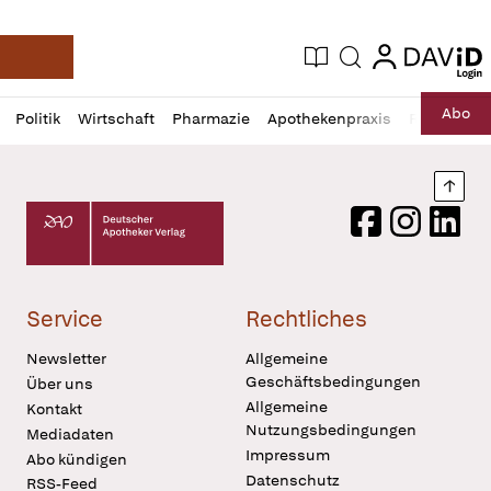
login
login
Aktuelle Ausgabe
Suche
Deutsche Apotheker Zeitung
Profil
Daz
Abo
Politik
Wirtschaft
Pharmazie
Apothekenpraxis
Recht
Sp
öffnen
Pur
Abo
öffnen
Nach
Deutscher Apotheker Verlag Logo
Facebook
Instagram
LinkedI
Service
Rechtliches
Newsletter
Allgemeine
Geschäftsbedingungen
Über uns
Allgemeine
Kontakt
Nutzungsbedingungen
Mediadaten
Impressum
Abo kündigen
Datenschutz
RSS-Feed