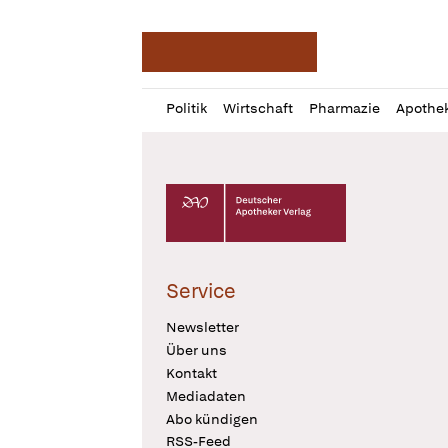
Deutsche Apotheker Ze
Profil
Daz
Politik
Wirtschaft
Pharmazie
Apothe
öffnen
Pur
Abo
öffnen
Deutscher Apotheker Verlag Logo
Service
Newsletter
Über uns
Kontakt
Mediadaten
Abo kündigen
RSS-Feed