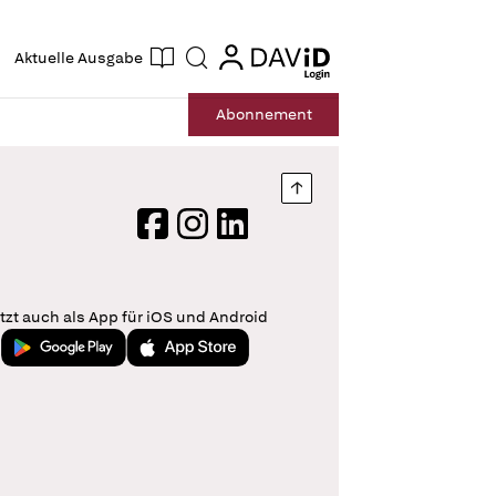
ogin
login
Aktuelle Ausgabe
Suche
Abo
nnement
Nach oben springen
Facebook
Instagram
LinkedIn
tzt auch als App für iOS und Android
Jetzt bei Google Play
Laden im App Store