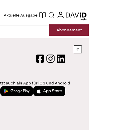
ogin
login
Aktuelle Ausgabe
Suche
Abo
nnement
Nach oben springen
Facebook
Instagram
LinkedIn
tzt auch als App für iOS und Android
Jetzt bei Google Play
Laden im App Store