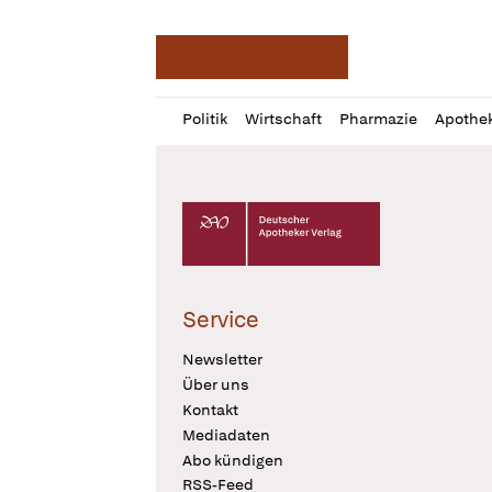
Deutsche Apotheker Ze
Profil
Daz
Politik
Wirtschaft
Pharmazie
Apothe
öffnen
Pur
Abo
öffnen
Deutscher Apotheker Verlag Logo
Service
Newsletter
Über uns
Kontakt
Mediadaten
Abo kündigen
RSS-Feed