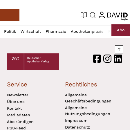
login
login
Aktuelle Ausgabe
Suche
Deutsche Apotheker Zeitung
Profil
Daz
Abo
Politik
Wirtschaft
Pharmazie
Apothekenpraxis
Recht
Sp
öffnen
Pur
Abo
öffnen
Nach
Deutscher Apotheker Verlag Logo
Facebook
Instagram
LinkedI
Service
Rechtliches
Newsletter
Allgemeine
Geschäftsbedingungen
Über uns
Allgemeine
Kontakt
Nutzungsbedingungen
Mediadaten
Impressum
Abo kündigen
Datenschutz
RSS-Feed