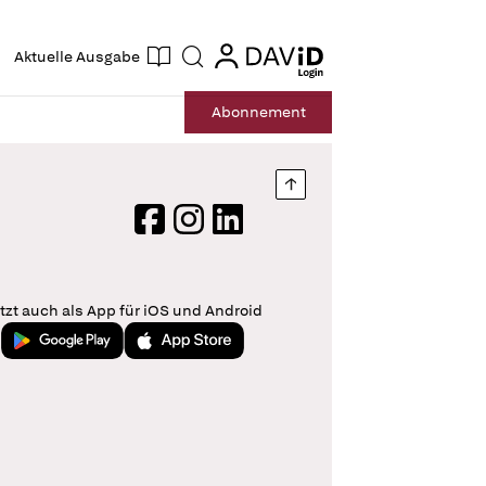
ogin
login
Aktuelle Ausgabe
Suche
Abo
nnement
Nach oben springen
Facebook
Instagram
LinkedIn
tzt auch als App für iOS und Android
Jetzt bei Google Play
Laden im App Store