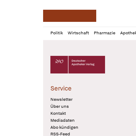
Deutsche Apotheker Ze
Profil
Daz
Politik
Wirtschaft
Pharmazie
Apothe
öffnen
Pur
Abo
öffnen
Deutscher Apotheker Verlag Logo
Service
Newsletter
Über uns
Kontakt
Mediadaten
Abo kündigen
RSS-Feed