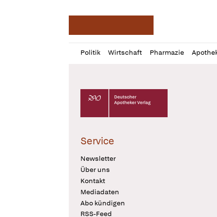
Deutsche Apotheker Ze
Profil
Daz
Politik
Wirtschaft
Pharmazie
Apothe
öffnen
Pur
Abo
öffnen
Deutscher Apotheker Verlag Logo
Service
Newsletter
Über uns
Kontakt
Mediadaten
Abo kündigen
RSS-Feed