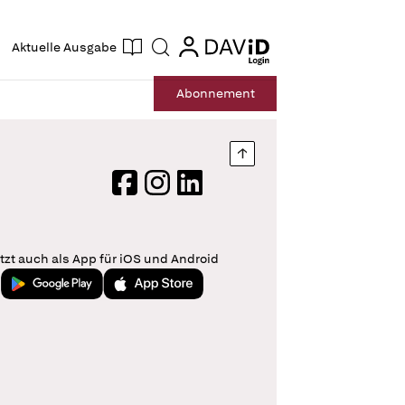
ogin
login
Aktuelle Ausgabe
Suche
Abo
nnement
Nach oben springen
Facebook
Instagram
LinkedIn
tzt auch als App für iOS und Android
Jetzt bei Google Play
Laden im App Store