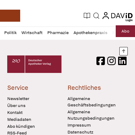
login
login
Aktuelle Ausgabe
Suche
Deutsche Apotheker Zeitung
Profil
Daz
Abo
Politik
Wirtschaft
Pharmazie
Apothekenpraxis
Recht
Sp
öffnen
Pur
Abo
öffnen
Nach
Deutscher Apotheker Verlag Logo
Facebook
Instagram
LinkedI
Service
Rechtliches
Newsletter
Allgemeine
Geschäftsbedingungen
Über uns
Allgemeine
Kontakt
Nutzungsbedingungen
Mediadaten
Impressum
Abo kündigen
Datenschutz
RSS-Feed