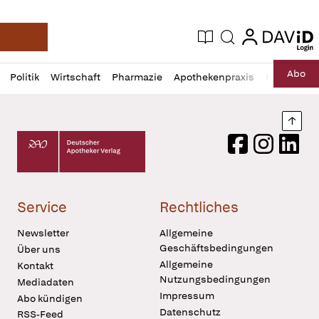
login
login
Aktuelle Ausgabe
Suche
Deutsche Apotheker Zeitung
Profil
Daz
Abo
Politik
Wirtschaft
Pharmazie
Apothekenpraxis
Recht
Sp
öffnen
Pur
Abo
öffnen
Nach
Deutscher Apotheker Verlag Logo
Facebook
Instagram
LinkedI
Service
Rechtliches
Newsletter
Allgemeine
Geschäftsbedingungen
Über uns
Allgemeine
Kontakt
Nutzungsbedingungen
Mediadaten
Impressum
Abo kündigen
Datenschutz
RSS-Feed