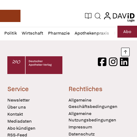
login
login
Aktuelle Ausgabe
Suche
Deutsche Apotheker Zeitung
Profil
Daz
Abo
Politik
Wirtschaft
Pharmazie
Apothekenpraxis
Recht
Sp
öffnen
Pur
Abo
öffnen
Nach
Deutscher Apotheker Verlag Logo
Facebook
Instagram
LinkedI
Service
Rechtliches
Newsletter
Allgemeine
Geschäftsbedingungen
Über uns
Allgemeine
Kontakt
Nutzungsbedingungen
Mediadaten
Impressum
Abo kündigen
Datenschutz
RSS-Feed