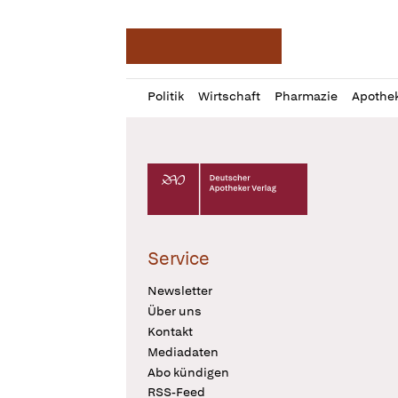
Deutsche Apotheker Ze
Profil
Daz
Politik
Wirtschaft
Pharmazie
Apothe
öffnen
Pur
Abo
öffnen
Deutscher Apotheker Verlag Logo
Service
Newsletter
Über uns
Kontakt
Mediadaten
Abo kündigen
RSS-Feed