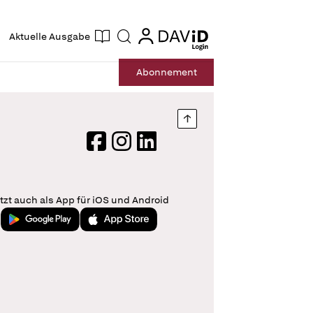
ogin
login
Aktuelle Ausgabe
Suche
Abo
nnement
Nach oben springen
Facebook
Instagram
LinkedIn
tzt auch als App für iOS und Android
Jetzt bei Google Play
Laden im App Store