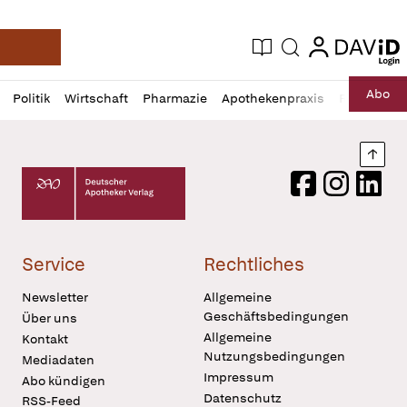
login
login
Aktuelle Ausgabe
Suche
Deutsche Apotheker Zeitung
Profil
Daz
Abo
Politik
Wirtschaft
Pharmazie
Apothekenpraxis
Recht
Sp
öffnen
Pur
Abo
öffnen
Nach
Deutscher Apotheker Verlag Logo
Facebook
Instagram
LinkedI
Service
Rechtliches
Newsletter
Allgemeine
Geschäftsbedingungen
Über uns
Allgemeine
Kontakt
Nutzungsbedingungen
Mediadaten
Impressum
Abo kündigen
Datenschutz
RSS-Feed