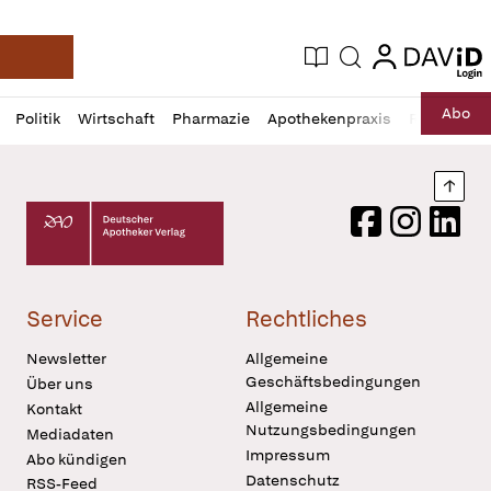
login
login
Aktuelle Ausgabe
Suche
Deutsche Apotheker Zeitung
Profil
Daz
Abo
Politik
Wirtschaft
Pharmazie
Apothekenpraxis
Recht
Sp
öffnen
Pur
Abo
öffnen
Nach
Deutscher Apotheker Verlag Logo
Facebook
Instagram
LinkedI
Service
Rechtliches
Newsletter
Allgemeine
Geschäftsbedingungen
Über uns
Allgemeine
Kontakt
Nutzungsbedingungen
Mediadaten
Impressum
Abo kündigen
Datenschutz
RSS-Feed