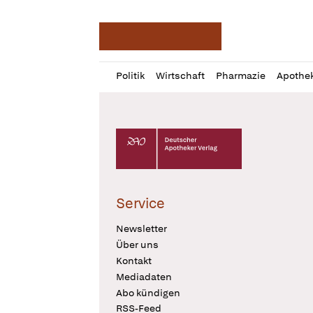
Deutsche Apotheker Ze
Profil
Daz
Politik
Wirtschaft
Pharmazie
Apothe
öffnen
Pur
Abo
öffnen
Deutscher Apotheker Verlag Logo
Service
Newsletter
Über uns
Kontakt
Mediadaten
Abo kündigen
RSS-Feed