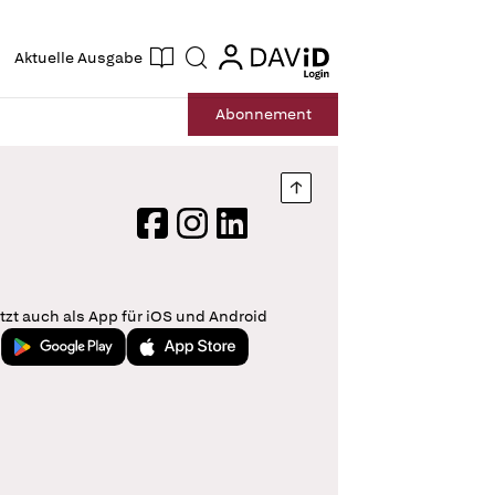
ogin
login
Aktuelle Ausgabe
Suche
Abo
nnement
Nach oben springen
Facebook
Instagram
LinkedIn
tzt auch als App für iOS und Android
Jetzt bei Google Play
Laden im App Store