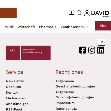
login
login
Aktuelle Ausgabe
Suche
Deutsche Apotheker Zeitung
Profil
Daz
Abo
Politik
Wirtschaft
Pharmazie
Apothekenpraxis
Recht
Sp
öffnen
Pur
Abo
öffnen
Nach
Deutscher Apotheker Verlag Logo
Facebook
Instagram
LinkedI
Service
Rechtliches
Newsletter
Allgemeine
Geschäftsbedingungen
Über uns
Allgemeine
Kontakt
Nutzungsbedingungen
Mediadaten
Impressum
Abo kündigen
Datenschutz
RSS-Feed