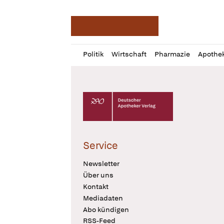
Deutsche Apotheker Ze
Profil
Daz
Politik
Wirtschaft
Pharmazie
Apothe
öffnen
Pur
Abo
öffnen
Deutscher Apotheker Verlag Logo
Service
Newsletter
Über uns
Kontakt
Mediadaten
Abo kündigen
RSS-Feed