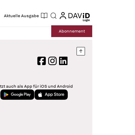
ogin
login
Aktuelle Ausgabe
Suche
Abo
nnement
Nach oben springen
Facebook
Instagram
LinkedIn
tzt auch als App für iOS und Android
Jetzt bei Google Play
Laden im App Store