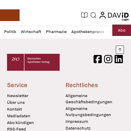
login
login
Aktuelle Ausgabe
Suche
Deutsche Apotheker Zeitung
Profil
Daz
Abo
Politik
Wirtschaft
Pharmazie
Apothekenpraxis
Recht
Sp
öffnen
Pur
Abo
öffnen
Nach
Deutscher Apotheker Verlag Logo
Facebook
Instagram
LinkedI
Service
Rechtliches
Newsletter
Allgemeine
Geschäftsbedingungen
Über uns
Allgemeine
Kontakt
Nutzungsbedingungen
Mediadaten
Impressum
Abo kündigen
Datenschutz
RSS-Feed