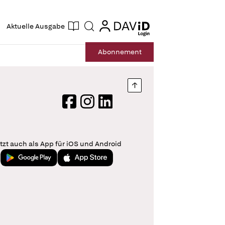
ogin
login
Aktuelle Ausgabe
Suche
Abo
nnement
Nach oben springen
Facebook
Instagram
LinkedIn
tzt auch als App für iOS und Android
Jetzt bei Google Play
Laden im App Store