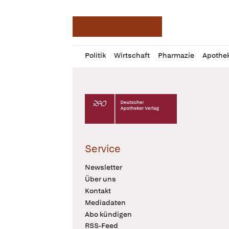
Deutsche Apotheker Ze
Profil
Daz
Politik
Wirtschaft
Pharmazie
Apothe
öffnen
Pur
Abo
öffnen
Deutscher Apotheker Verlag Logo
Service
Newsletter
Über uns
Kontakt
Mediadaten
Abo kündigen
RSS-Feed