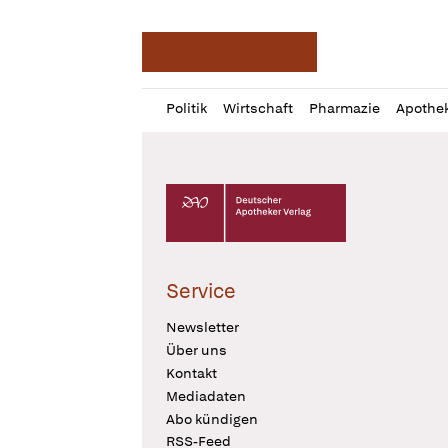
Deutsche Apotheker Ze
Profil
Daz
Politik
Wirtschaft
Pharmazie
Apothe
öffnen
Pur
Abo
öffnen
Deutscher Apotheker Verlag Logo
Service
Newsletter
Über uns
Kontakt
Mediadaten
Abo kündigen
RSS-Feed