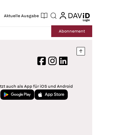
ogin
login
Aktuelle Ausgabe
Suche
Abo
nnement
Nach oben springen
Facebook
Instagram
LinkedIn
tzt auch als App für iOS und Android
Jetzt bei Google Play
Laden im App Store