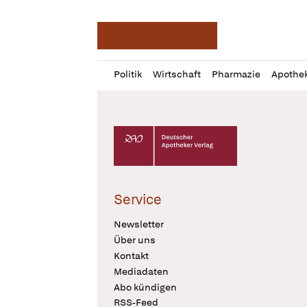
Deutsche Apotheker Ze
Profil
Daz
Politik
Wirtschaft
Pharmazie
Apothe
öffnen
Pur
Abo
öffnen
Deutscher Apotheker Verlag Logo
Service
Newsletter
Über uns
Kontakt
Mediadaten
Abo kündigen
RSS-Feed