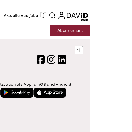
ogin
login
Aktuelle Ausgabe
Suche
Abo
nnement
Nach oben springen
Facebook
Instagram
LinkedIn
tzt auch als App für iOS und Android
Jetzt bei Google Play
Laden im App Store