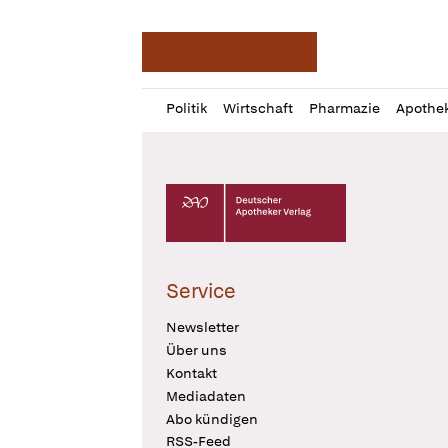
Deutsche Apotheker Ze
Profil
Daz
Politik
Wirtschaft
Pharmazie
Apothe
öffnen
Pur
Abo
öffnen
Deutscher Apotheker Verlag Logo
Service
Newsletter
Über uns
Kontakt
Mediadaten
Abo kündigen
RSS-Feed