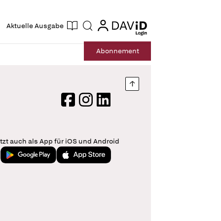
ogin
login
Aktuelle Ausgabe
Suche
Abo
nnement
Nach oben springen
Facebook
Instagram
LinkedIn
tzt auch als App für iOS und Android
Jetzt bei Google Play
Laden im App Store