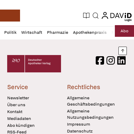
login
login
Aktuelle Ausgabe
Suche
Deutsche Apotheker Zeitung
Profil
Daz
Abo
Politik
Wirtschaft
Pharmazie
Apothekenpraxis
Recht
Sp
öffnen
Pur
Abo
öffnen
Nach
Deutscher Apotheker Verlag Logo
Facebook
Instagram
LinkedI
Service
Rechtliches
Newsletter
Allgemeine
Geschäftsbedingungen
Über uns
Allgemeine
Kontakt
Nutzungsbedingungen
Mediadaten
Impressum
Abo kündigen
Datenschutz
RSS-Feed