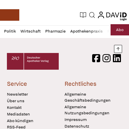
login
login
Aktuelle Ausgabe
Suche
Deutsche Apotheker Zeitung
Profil
Daz
Abo
Politik
Wirtschaft
Pharmazie
Apothekenpraxis
Recht
Sp
öffnen
Pur
Abo
öffnen
Nach
Deutscher Apotheker Verlag Logo
Facebook
Instagram
LinkedI
Service
Rechtliches
Newsletter
Allgemeine
Geschäftsbedingungen
Über uns
Allgemeine
Kontakt
Nutzungsbedingungen
Mediadaten
Impressum
Abo kündigen
Datenschutz
RSS-Feed