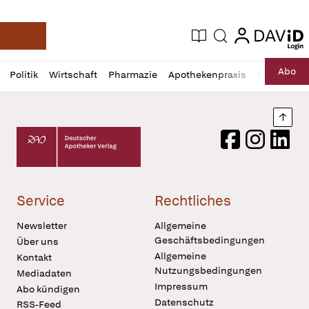
login
login
Aktuelle Ausgabe
Suche
Deutsche Apotheker Zeitung
Profil
Daz
Abo
Politik
Wirtschaft
Pharmazie
Apothekenpraxis
Recht
Sp
öffnen
Pur
Abo
öffnen
Nach
Deutscher Apotheker Verlag Logo
Facebook
Instagram
LinkedI
Service
Rechtliches
Newsletter
Allgemeine
Geschäftsbedingungen
Über uns
Allgemeine
Kontakt
Nutzungsbedingungen
Mediadaten
Impressum
Abo kündigen
Datenschutz
RSS-Feed