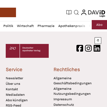
login
login
Aktuelle Ausgabe
Suche
Deutsche Apotheker Zeitung
Profil
Daz
Abo
Politik
Wirtschaft
Pharmazie
Apothekenpraxis
Recht
Sp
öffnen
Pur
Abo
öffnen
Nach
Deutscher Apotheker Verlag Logo
Facebook
Instagram
LinkedI
Service
Rechtliches
Newsletter
Allgemeine
Geschäftsbedingungen
Über uns
Allgemeine
Kontakt
Nutzungsbedingungen
Mediadaten
Impressum
Abo kündigen
Datenschutz
RSS-Feed