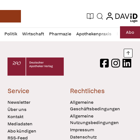
login
login
Aktuelle Ausgabe
Suche
Deutsche Apotheker Zeitung
Profil
Daz
Abo
Politik
Wirtschaft
Pharmazie
Apothekenpraxis
Recht
Sp
öffnen
Pur
Abo
öffnen
Nach
Deutscher Apotheker Verlag Logo
Facebook
Instagram
LinkedI
Service
Rechtliches
Newsletter
Allgemeine
Geschäftsbedingungen
Über uns
Allgemeine
Kontakt
Nutzungsbedingungen
Mediadaten
Impressum
Abo kündigen
Datenschutz
RSS-Feed