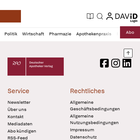
login
login
Aktuelle Ausgabe
Suche
Deutsche Apotheker Zeitung
Profil
Daz
Abo
Politik
Wirtschaft
Pharmazie
Apothekenpraxis
Recht
Sp
öffnen
Pur
Abo
öffnen
Nach
Deutscher Apotheker Verlag Logo
Facebook
Instagram
LinkedI
Service
Rechtliches
Newsletter
Allgemeine
Geschäftsbedingungen
Über uns
Allgemeine
Kontakt
Nutzungsbedingungen
Mediadaten
Impressum
Abo kündigen
Datenschutz
RSS-Feed