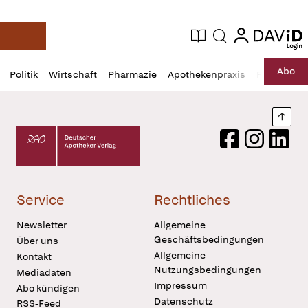
login
login
Aktuelle Ausgabe
Suche
Deutsche Apotheker Zeitung
Profil
Daz
Abo
Politik
Wirtschaft
Pharmazie
Apothekenpraxis
Recht
Sp
öffnen
Pur
Abo
öffnen
Nach
Deutscher Apotheker Verlag Logo
Facebook
Instagram
LinkedI
Service
Rechtliches
Newsletter
Allgemeine
Geschäftsbedingungen
Über uns
Allgemeine
Kontakt
Nutzungsbedingungen
Mediadaten
Impressum
Abo kündigen
Datenschutz
RSS-Feed