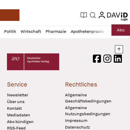
login
login
Aktuelle Ausgabe
Suche
Deutsche Apotheker Zeitung
Profil
Daz
Abo
Politik
Wirtschaft
Pharmazie
Apothekenpraxis
Recht
Sp
öffnen
Pur
Abo
öffnen
Nach
Deutscher Apotheker Verlag Logo
Facebook
Instagram
LinkedI
Service
Rechtliches
Newsletter
Allgemeine
Geschäftsbedingungen
Über uns
Allgemeine
Kontakt
Nutzungsbedingungen
Mediadaten
Impressum
Abo kündigen
Datenschutz
RSS-Feed