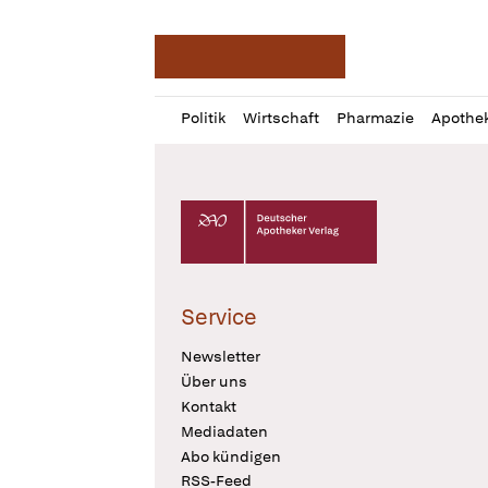
Deutsche Apotheker Ze
Profil
Daz
Politik
Wirtschaft
Pharmazie
Apothe
öffnen
Pur
Abo
öffnen
Deutscher Apotheker Verlag Logo
Service
Newsletter
Über uns
Kontakt
Mediadaten
Abo kündigen
RSS-Feed