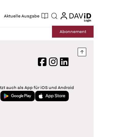
ogin
login
Aktuelle Ausgabe
Suche
Abo
nnement
Nach oben springen
Facebook
Instagram
LinkedIn
tzt auch als App für iOS und Android
Jetzt bei Google Play
Laden im App Store