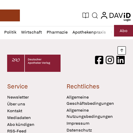
login
login
Aktuelle Ausgabe
Suche
Deutsche Apotheker Zeitung
Profil
Daz
Abo
Politik
Wirtschaft
Pharmazie
Apothekenpraxis
Recht
Sp
öffnen
Pur
Abo
öffnen
Nach
Deutscher Apotheker Verlag Logo
Facebook
Instagram
LinkedI
Service
Rechtliches
Newsletter
Allgemeine
Geschäftsbedingungen
Über uns
Allgemeine
Kontakt
Nutzungsbedingungen
Mediadaten
Impressum
Abo kündigen
Datenschutz
RSS-Feed