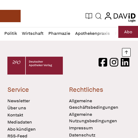
login
login
Aktuelle Ausgabe
Suche
Deutsche Apotheker Zeitung
Profil
Daz
Abo
Politik
Wirtschaft
Pharmazie
Apothekenpraxis
Recht
Sp
öffnen
Pur
Abo
öffnen
Nach
Deutscher Apotheker Verlag Logo
Facebook
Instagram
LinkedI
Service
Rechtliches
Newsletter
Allgemeine
Geschäftsbedingungen
Über uns
Allgemeine
Kontakt
Nutzungsbedingungen
Mediadaten
Impressum
Abo kündigen
Datenschutz
RSS-Feed