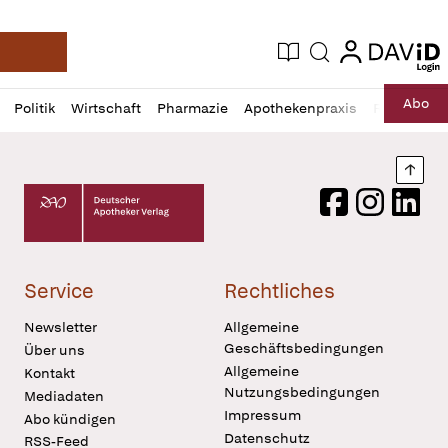
login
login
Aktuelle Ausgabe
Suche
Deutsche Apotheker Zeitung
Profil
Daz
Abo
Politik
Wirtschaft
Pharmazie
Apothekenpraxis
Recht
Sp
öffnen
Pur
Abo
öffnen
Nach
Deutscher Apotheker Verlag Logo
Facebook
Instagram
LinkedI
Service
Rechtliches
Newsletter
Allgemeine
Geschäftsbedingungen
Über uns
Allgemeine
Kontakt
Nutzungsbedingungen
Mediadaten
Impressum
Abo kündigen
Datenschutz
RSS-Feed