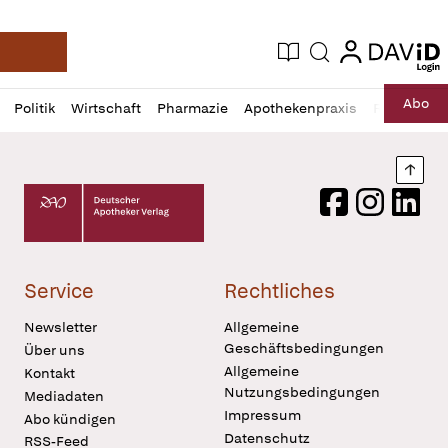
login
login
Aktuelle Ausgabe
Suche
Deutsche Apotheker Zeitung
Profil
Daz
Abo
Politik
Wirtschaft
Pharmazie
Apothekenpraxis
Recht
Sp
öffnen
Pur
Abo
öffnen
Nach
Deutscher Apotheker Verlag Logo
Facebook
Instagram
LinkedI
Service
Rechtliches
Newsletter
Allgemeine
Geschäftsbedingungen
Über uns
Allgemeine
Kontakt
Nutzungsbedingungen
Mediadaten
Impressum
Abo kündigen
Datenschutz
RSS-Feed