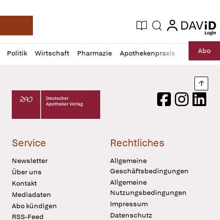
login
login
Aktuelle Ausgabe
Suche
Deutsche Apotheker Zeitung
Profil
Daz
Abo
Politik
Wirtschaft
Pharmazie
Apothekenpraxis
Recht
Sp
öffnen
Pur
Abo
öffnen
Nach
Deutscher Apotheker Verlag Logo
Facebook
Instagram
LinkedI
Service
Rechtliches
Newsletter
Allgemeine
Geschäftsbedingungen
Über uns
Allgemeine
Kontakt
Nutzungsbedingungen
Mediadaten
Impressum
Abo kündigen
Datenschutz
RSS-Feed